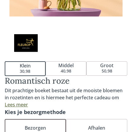
Middel
Groot
Klein
40,98
50,98
30,98
Romantisch roze
Dit prachtige boeket bestaat uit de mooiste bloemen
in rozetinten en is hiermee het perfecte cadeau om
een dierbare mee te verrassen. De speelse en luchtige
Lees meer
stijl in combinatie met dagverse seizoensbloemen
Kies je bezorgmethode
maakt van dit boeket een ware favoriet. Een
bijzondere manier om iemands dag te maken.
Bezorgen
Afhalen