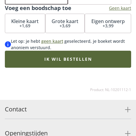
Voeg een boodschap toe
Geen kaart
Kleine kaart
Grote kaart
Eigen ontwerp
+1,69
+3,69
+3,99
Let op: je hebt
geen kaart
geselecteerd, je boeket wordt
anoniem verstuurd.
IK WIL BESTELLEN
Product: NL-10201112-1
Contact
Openingstijden