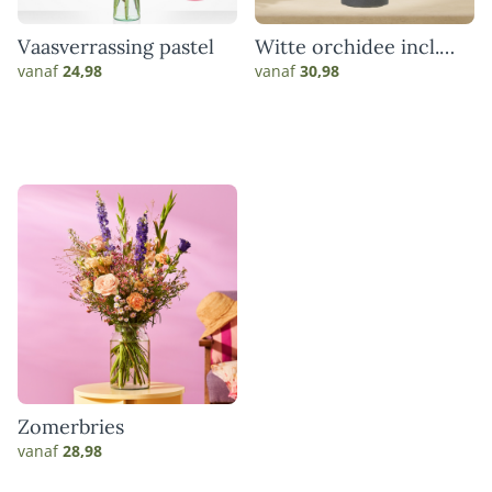
Vaasverrassing pastel
Witte orchidee incl.
pot
vanaf
24,98
vanaf
30,98
Zomerbries
vanaf
28,98