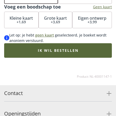
Voeg een boodschap toe
Geen kaart
Kleine kaart
Grote kaart
Eigen ontwerp
+1,69
+3,69
+3,99
Let op: je hebt
geen kaart
geselecteerd, je boeket wordt
anoniem verstuurd.
IK WIL BESTELLEN
Product: NL-40001147-1
Contact
Openingstijden