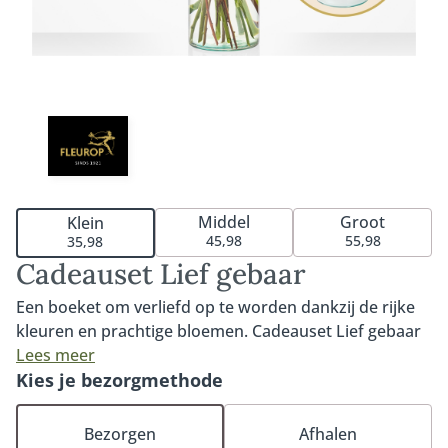
Middel
Groot
Klein
45,98
55,98
35,98
Cadeauset Lief gebaar
Een boeket om verliefd op te worden dankzij de rijke
kleuren en prachtige bloemen. Cadeauset Lief gebaar
is het perfecte geschenk om iemand écht mee te
Lees meer
verrassen. Het boeket wordt geleverd inclusief vaas
Kies je bezorgmethode
zodat de ontvanger direct kan genieten van dit
prachtige, sfeervolle boeket.
Bezorgen
Afhalen