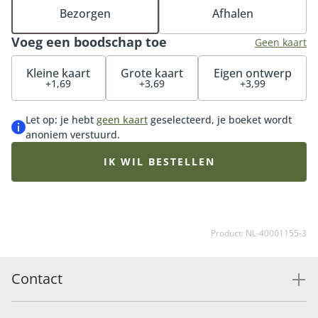
een glimlach op het gezicht van de ontvanger. In
Bezorgen
Afhalen
combinatie met onze bloemrijke geurkaars is dit het
Voeg een boodschap toe
perfecte cadeau. De geurkaars kenmerkt zich door
Geen kaart
een rijke, elegante bloemengeur met zachte
Kleine kaart
Grote kaart
Eigen ontwerp
houttonen en de frisheid van groene bladeren.
+1,69
+3,69
+3,99
Geurkaars Botanical Flowershop laat je lang genieten
van de warme, natuurlijke geur van verse bloemen in
Let op: je hebt
geen kaart
geselecteerd, je boeket wordt
huis.
anoniem verstuurd.
IK WIL BESTELLEN
Product: NL-40001155-3
Contact