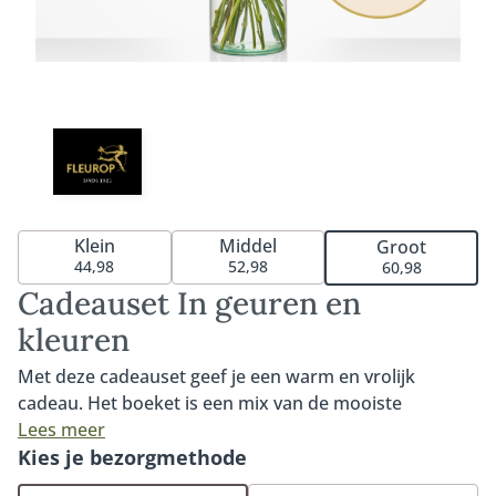
Klein
Middel
Groot
44,98
52,98
60,98
Cadeauset In geuren en
kleuren
Met deze cadeauset geef je een warm en vrolijk
cadeau. Het boeket is een mix van de mooiste
seizoensbloemen in uiteenlopende kleuren. Perfect
Lees meer
om iemand te bedanken, te feliciteren of gewoon
Kies je bezorgmethode
zomaar te verrassen. Het boeket tovert gegarandeerd