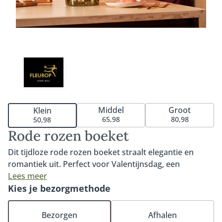
Middel
Groot
Klein
65,98
80,98
50,98
Rode rozen boeket
Dit tijdloze rode rozen boeket straalt elegantie en
romantiek uit. Perfect voor Valentijnsdag, een
jubileum of zomaar een liefdevol gebaar. De diepe
Lees meer
rode kleur en fluweelzachte blaadjes van de Red
Kies je bezorgmethode
Naomi roos maken dit boeket extra bijzonder. Met een
grote knop, een steel van minimaal 60 centimeter lang
Bezorgen
Afhalen