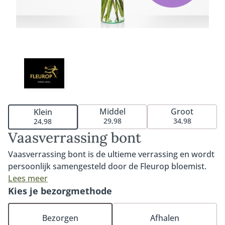
Middel
Groot
Klein
29,98
34,98
24,98
Vaasverrassing bont
Vaasverrassing bont is de ultieme verrassing en wordt
persoonlijk samengesteld door de Fleurop bloemist.
De vaasverrassing is een combinatie van een moderne
Lees meer
vaas beschikbaar in 3 formaten - klein, middel en groot
Kies je bezorgmethode
- met mooie verse seizoensbloemen. De bloemist kiest
de bloemen, snijdt deze voor levering schuin af en
Bezorgen
Afhalen