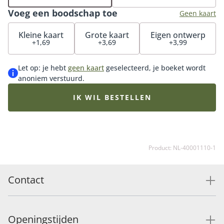
geleverd inclusief onze handgemaakte bonbons met
Voeg een boodschap toe
verfijnde nootachtige smaken en unieke kleuren – een
Geen kaart
heerlijke traktatie waarmee het cadeau compleet is.
Kleine kaart
Grote kaart
Eigen ontwerp
Kies uit 13 (klein), 17 (middel) of 21 (groot) rode rozen.
+1,69
+3,69
+3,99
Let op: je hebt
geen kaart
geselecteerd, je boeket wordt
anoniem verstuurd.
IK WIL BESTELLEN
Product: NL-40001110-1
Contact
Openingstijden