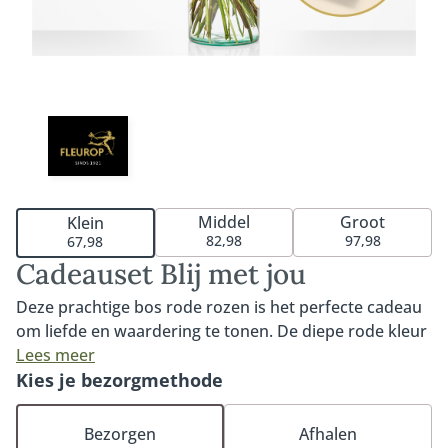
Middel
Groot
Klein
82,98
97,98
67,98
Cadeauset Blij met jou
Deze prachtige bos rode rozen is het perfecte cadeau
om liefde en waardering te tonen. De diepe rode kleur
en fluweelzachte blaadjes van de Red Naomi rozen
Lees meer
maken dit boeket extra speciaal. Met hun grote knop,
Kies je bezorgmethode
steel van tenminste 60cm lang en subtiele geur stralen
deze rozen pure elegantie uit. Dit boeket wordt
Bezorgen
Afhalen