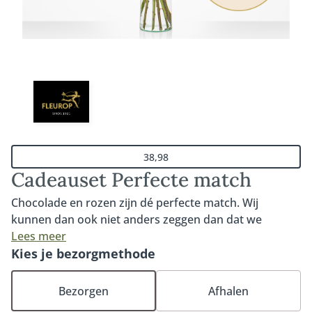
38,98
Cadeauset Perfecte match
Chocolade en rozen zijn dé perfecte match. Wij
kunnen dan ook niet anders zeggen dan dat we
verliefd zijn op deze combinatie van 7 rode rozen met
Lees meer
onze heerlijke chocolade. Het ultieme cadeau om een
Kies je bezorgmethode
geliefde of dierbare mee te verrassen. Wist je dat je
met 7 rozen laat weten dat je gek op iemand bent en
Bezorgen
Afhalen
dat je graag voor altijd samen wilt blijven? Zeg het met