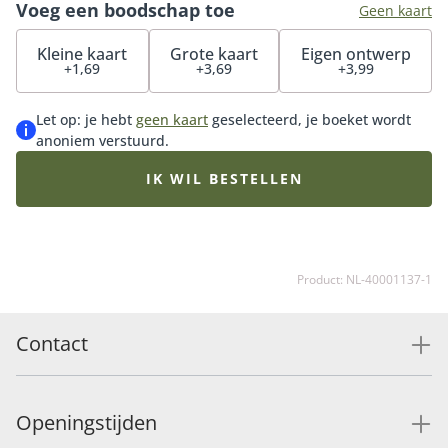
Voeg een boodschap toe
bloemen en bestel nu deze Perfecte match cadeauset.
Geen kaart
Kleine kaart
Grote kaart
Eigen ontwerp
+1,69
+3,69
+3,99
Let op: je hebt
geen kaart
geselecteerd, je boeket wordt
anoniem verstuurd.
IK WIL BESTELLEN
Product: NL-40001137-1
Contact
Openingstijden