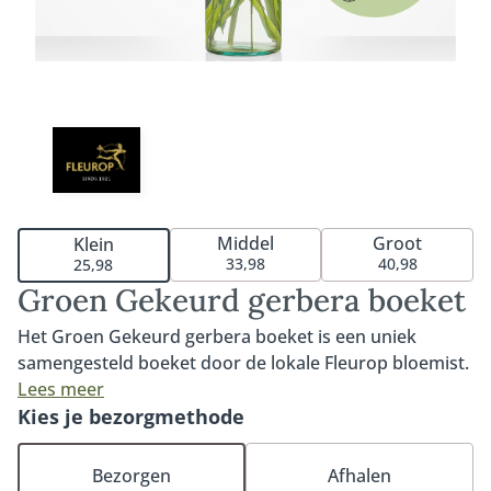
Middel
Groot
Klein
33,98
40,98
25,98
Groen Gekeurd gerbera boeket
Het Groen Gekeurd gerbera boeket is een uniek
samengesteld boeket door de lokale Fleurop bloemist.
Het boeket bestaat uit een mix van de meest mooie en
Lees meer
duurzaam gekwalificeerde MPS-A+ of MPS-A gerbera's.
Kies je bezorgmethode
MPS-ABC is het wereldwijde certificaat dat
duurzaamheid van bloemen aantoonbaar maakt. Door
Bezorgen
Afhalen